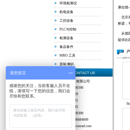
环境检测仪
康拉德
机电设备
北京康
工控设备
桥梁，
PLC与控制
从德国
检测设备
提供比
备品备件
MRO 工具
音响 喇叭
请您留言
北京康拉德科技有限公司
感谢您的关注，当前客服人员不在
电 话：010-59506590
线，请填写一下您的信息，我们会
010-56213729
尽快和您联系。
010-56213731
fl
010-57018145
传 真：010-65409399
热线手机：13146684669
邮 箱：sales@bjconrad.com