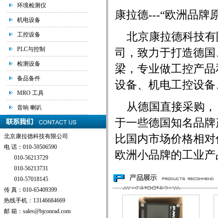
环境检测仪
康拉德---“欧洲品
机电设备
北京康拉德科技有
工控设备
PLC与控制
司，致力于打造德国
检测设备
梁，专业做工控产品
备品备件
设备、机电工控设备
MRO 工具
从德国直接采购， 
音响 喇叭
于一些德国知名品牌
北京康拉德科技有限公司
比国内市场价格相对
电 话：010-59506590
欧洲小品牌的工业产品
010-56213729
010-56213731
010-57018145
传 真：010-65409399
热线手机：13146684669
邮 箱：sales@bjconrad.com