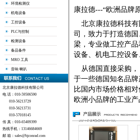
环境检测仪
康拉德---“欧洲品
机电设备
北京康拉德科技有
工控设备
PLC与控制
司，致力于打造德国
检测设备
梁，专业做工控产品
备品备件
设备、机电工控设备
MRO 工具
从德国直接采购， 
音响 喇叭
于一些德国知名品牌
北京康拉德科技有限公司
比国内市场价格相对
电 话：010-59506590
欧洲小品牌的工业产品
010-56213729
010-56213731
010-57018145
传 真：010-65409399
热线手机：13146684669
邮 箱：sales@bjconrad.com