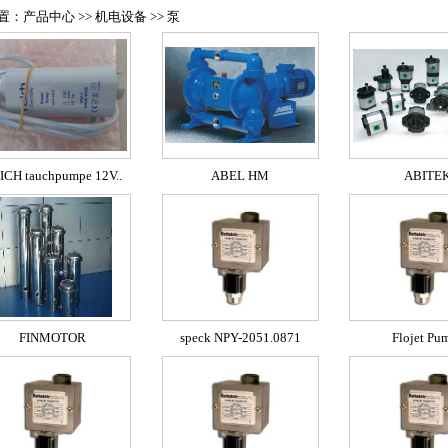
：产品中心 >> 机电设备 >> 泵
ICH tauchpumpe 12V..
ABEL HM
ABITE
FINMOTOR
speck NPY-2051.0871
Flojet Pu