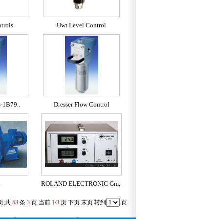
trols
Uwt Level Control
s-1B79..
Dresser Flow Control
L
ROLAND ELECTRONIC Gm..
页,共
53
条
3
页,当前
1
/
3
页
下页
末页
转到
页