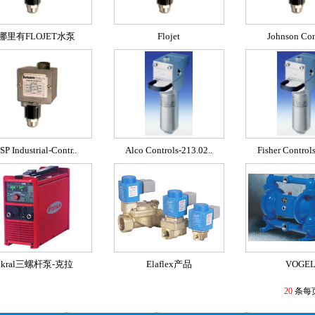
哪里有FLOJET水泵
Flojet
Johnson Con
JSP Industrial-Contr..
Alco Controls-213.02..
Fisher Control
kral三螺杆泵-克拉
Elaflex产品
VOGE
20
条每