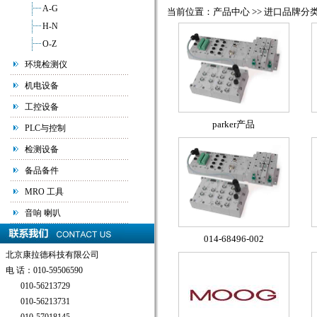
A-G
当前位置：产品中心 >> 进口品牌分类组 
H-N
O-Z
环境检测仪
机电设备
工控设备
parker产品
PLC与控制
检测设备
备品备件
MRO 工具
音响 喇叭
014-68496-002
北京康拉德科技有限公司
电 话：010-59506590
010-56213729
010-56213731